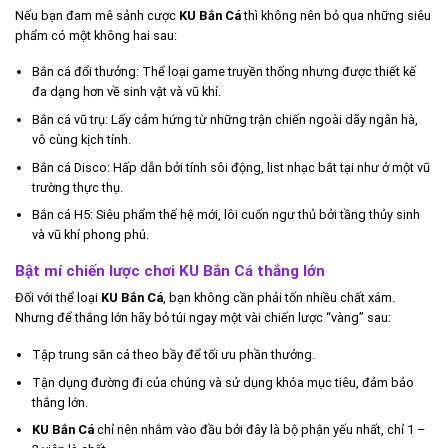
Nếu bạn đam mê sảnh cược
KU Bắn Cá
thì không nên bỏ qua những siêu
phẩm có một không hai sau:
Bắn cá đổi thưởng: Thể loại game truyền thống nhưng được thiết kế
đa dạng hơn về sinh vật và vũ khí.
Bắn cá vũ trụ: Lấy cảm hứng từ những trận chiến ngoài dãy ngân hà,
vô cùng kịch tính.
Bắn cá Disco: Hấp dẫn bởi tính sôi động, list nhạc bắt tại như ở một vũ
trường thực thụ.
Bắn cá H5: Siêu phẩm thế hệ mới, lôi cuốn ngư thủ bởi tầng thủy sinh
và vũ khí phong phú.
Bật mí chiến lược chơi KU Bắn Cá thắng lớn
Đối với thể loại
KU Bắn Cá
, bạn không cần phải tốn nhiều chất xám.
Nhưng để thắng lớn hãy bỏ túi ngay một vài chiến lược “vàng” sau:
Tập trung săn cá theo bầy để tối ưu phần thưởng.
Tận dụng đường đi của chúng và sử dụng khóa mục tiêu, đảm bảo
thắng lớn.
KU Bắn Cá
chỉ nên nhắm vào đầu bởi đây là bộ phận yếu nhất, chỉ 1 –