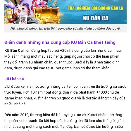
Nền tảng có tiếng tăm trên thị trường nhờ sở hữu nhiều ưu điểm độc quyền
Điểm danh những nhà cung cấp KU Bắn Cá khét tiếng
KU Bắn Cá
hiện đang hợp tác với +20 nhà cung cấp lớn nhỏ khác nhau.
Mỗi sảnh mang một màu sắc riêng, giúp người chơi có thể luân phiên
thay đổi, tránh sự nhàm chán, quen thuộc. Dưới đây là 3 nền tảng đình
đám, được đánh giá cao tại Kubet game, bạn có thể tham khảo.
JILI bắn cá
JILI được xem là một trong những cái tên cộm cán trên thị trường cá cược
trực tuyến. Hơn 10 năm hoạt động, đơn vị đã phát hành +1000 chủ đề
game khác nhau, xuất hiện trên 60 quốc gia và là đối tác đáng tin cậy của
nhiều nhà cái.
Đến năm 2019, thương hiệu đã bắt tay hợp tác với Kubet nhằm mở rộng
thị phần kinh doanh. Sự kết hợp của hai ông lớn đã làm cho thế giới giải trí
như lật sang một trang sách mới. Tại đây, bạn sẽ được tận hưởng nhiều