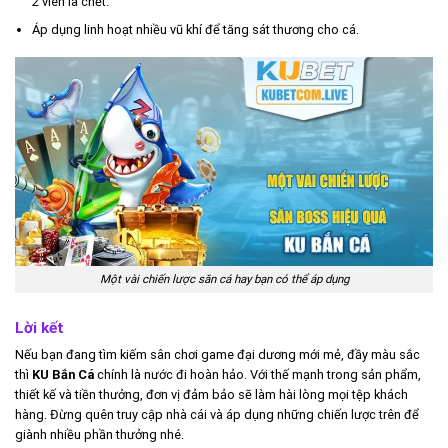
2 viên là chết.
Áp dụng linh hoạt nhiều vũ khí để tăng sát thương cho cá.
Một vài chiến lược săn cá hay bạn có thể áp dụng
Lời kết
Nếu bạn đang tìm kiếm sân chơi game đại dương mới mẻ, đầy màu sắc
thì
KU Bắn Cá
chính là nước đi hoàn hảo. Với thế mạnh trong sản phẩm,
thiết kế và tiền thưởng, đơn vị đảm bảo sẽ làm hài lòng mọi tệp khách
hàng. Đừng quên truy cập nhà cái và áp dụng những chiến lược trên để
giành nhiều phần thưởng nhé.