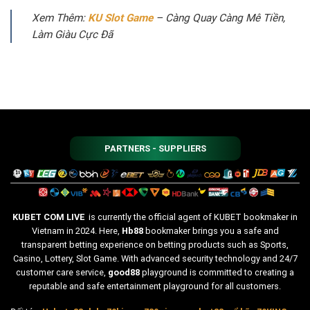
Xem Thêm:
KU Slot Game
– Càng Quay Càng Mê Tiền,
Làm Giàu Cực Đã
PARTNERS - SUPPLIERS
KUBET COM LIVE
is currently the official agent of KUBET bookmaker in
Vietnam in 2024. Here,
Hb88
bookmaker brings you a safe and
transparent betting experience on betting products such as Sports,
Casino, Lottery, Slot Game. With advanced security technology and 24/7
customer care service,
good88
playground is committed to creating a
reputable and safe entertainment playground for all customers.