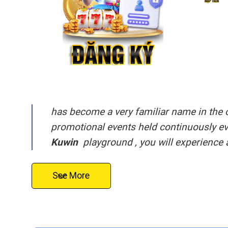
has become a very familiar name in the 
promotional events held continuously eve
Kuwin
playground , you will experience 
See More