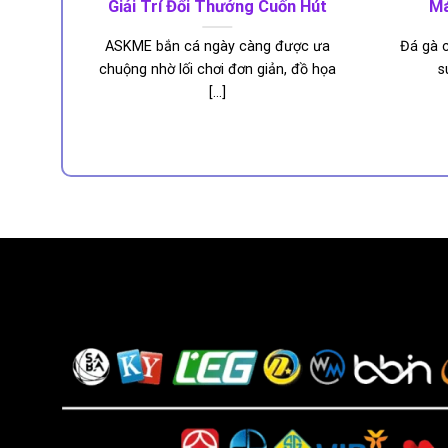
 Cần
Giải Trí Đổi Thưởng Cuốn Hút
Má
ASKME bắn cá ngày càng được ưa
Đá gà c
hững
chuộng nhờ lối chơi đơn giản, đồ họa
s
...]
[...]