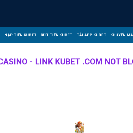
T
NẠP TIỀN KUBET
RÚT TIỀN KUBET
TẢI APP KUBET
KHUYẾN MÃ
 CASINO - LINK KUBET .COM NOT B