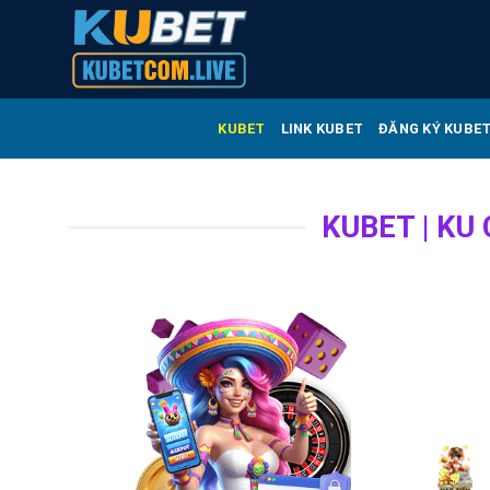
Skip
to
content
KUBET
LINK KUBET
ĐĂNG KÝ KUBE
KUBET | KU