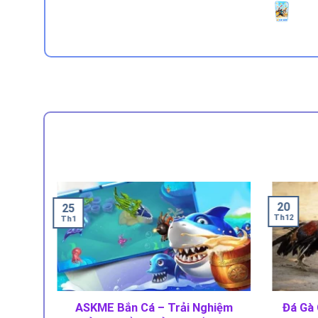
20
25
Th12
Th1
á –
ASKME Bắn Cá – Trải Nghiệm
Đá Gà 