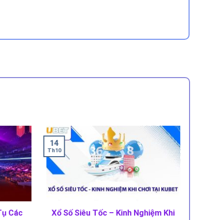
14
02
Th10
Th9
Tụ Các
Xổ Số Siêu Tốc – Kinh Nghiệm Khi
To